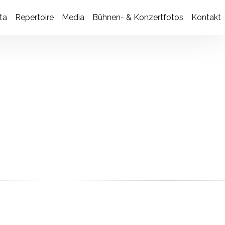
ta
Re­per­toire
Media
Bühnen- & Konzertfotos
Kontakt