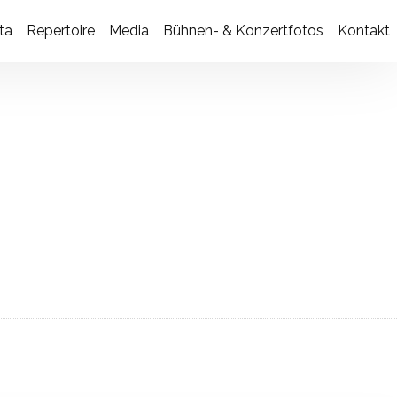
ta
Re­per­toire
Media
Bühnen- & Konzertfotos
Kontakt